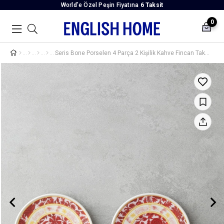
World’e Özel Peşin Fiyatına
6 Taksit
0
Seris Bone Porselen 4 Parça 2 Kişilik Kahve Fincan Takımı 90 ml Pembe - Sarı