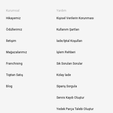
Kurumsal
Yardım
Hikayemiz
Kişisel Verilerin Korunması
Ödüllerimiz
Kullanım Şartları
İletişim
İade/İptal Koşulları
Mağazalarımız
İşlem Rehberi
Franchising
Sık Sorulan Sorular
Toptan Satış
Kolay İade
Blog
Sipariş Sorgula
Servis Kaydı Oluştur
Yedek Parça Talebi Oluştur