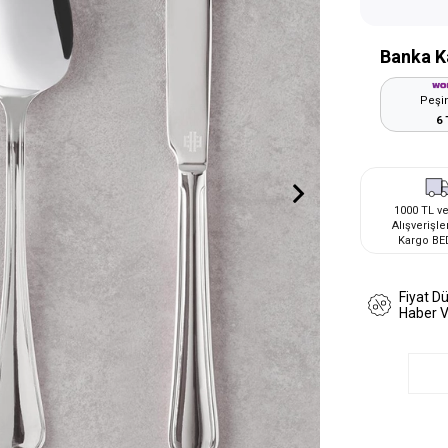
Banka K
Peşin
6 
1000 TL ve
Alışverişle
Kargo BE
Fiyat D
Haber 