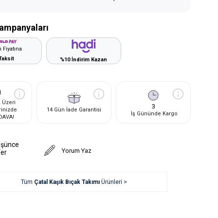
ampanyaları
 Fiyatına
Taksit
%10 İndirim Kazan
 Üzeri
3
rinizde
14 Gün İade Garantisi
İş Gününde Kargo
DAVA!
üşünce
Yorum Yaz
Ver
Tüm
Çatal Kaşık Bıçak Takımı
Ürünleri >