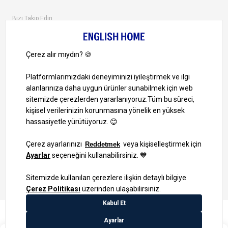
Bizi Takip Edin
Ayrıcalıklardan yararlanmak için uygulamamızı indirin.
1000 TL ve Üzeri Alışverişlerinizde Kargo Bedava!
Bilgi Toplum Hizmetleri
KVKK Veri İşleme Politikamız
Site Haritası