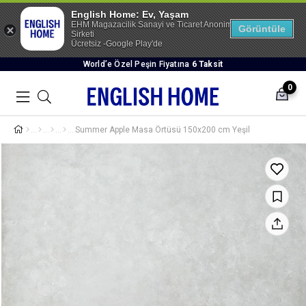
English Home: Ev, Yaşam
EHM Magazacilik Sanayi ve Ticaret Anonim
Görüntüle
Sirketi
Ücretsiz -Google Play'de
World’e Özel Peşin Fiyatına
6 Taksit
0
Summer Apple Masa Örtüsü 150x200 cm Yeşil