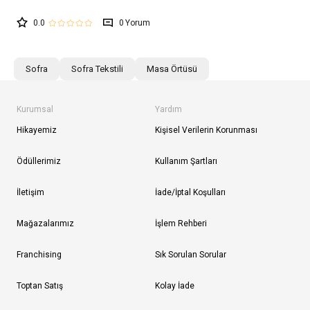
0.0
0
Sofra
Sofra Tekstili
Masa Örtüsü
Kurumsal
Yardım
Hikayemiz
Kişisel Verilerin Korunması
Ödüllerimiz
Kullanım Şartları
İletişim
İade/İptal Koşulları
Mağazalarımız
İşlem Rehberi
Franchising
Sık Sorulan Sorular
Toptan Satış
Kolay İade