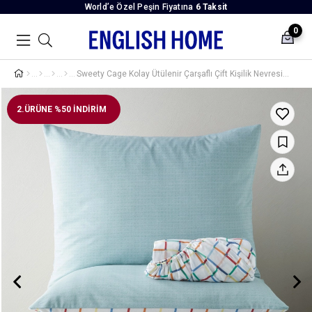
World’e Özel Peşin Fiyatına
6 Taksit
0
Sweety Cage Kolay Ütülenir Çarşaflı Çift Kişilik Nevresim Takımı 200x220 cm Kırmızı - Yeşil
2.ÜRÜNE %50 İNDİRİM