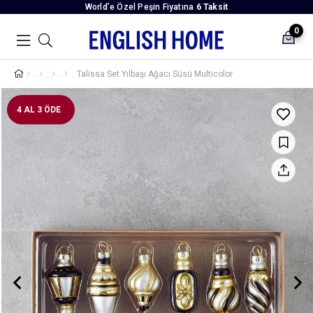
World’e Özel Peşin Fiyatına
6 Taksit
0
Talissa Set Yılbaşı Ağacı Süsü Multicolor
4 AL 3 ÖDE