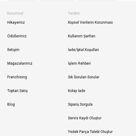
Kurumsal
Yardım
Hikayemiz
Kişisel Verilerin Korunması
Ödüllerimiz
Kullanım Şartları
İletişim
İade/İptal Koşulları
Mağazalarımız
İşlem Rehberi
Franchising
Sık Sorulan Sorular
Toptan Satış
Kolay İade
Blog
Sipariş Sorgula
Servis Kaydı Oluştur
Yedek Parça Talebi Oluştur