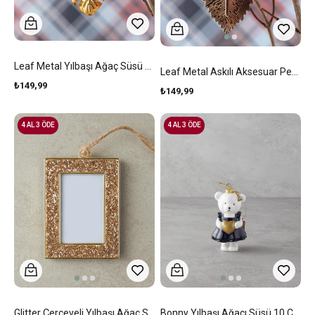
Leaf Metal Yılbaşı Ağaç Süsü 9x4 Cm Gold
Leaf Metal Askılı Aksesuar Pembe
₺149,99
₺149,99
4 AL 3 ÖDE
4 AL 3 ÖDE
Glitter Çerçeveli Yılbaşı Ağaç Süsü Gold
Bonny Yılbaşı Ağacı Süsü 10 Cm Beyaz