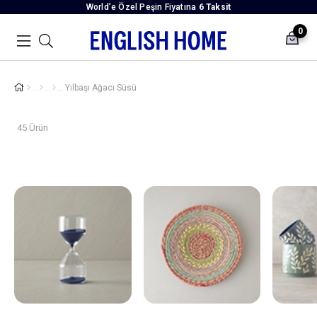
World’e Özel Peşin Fiyatına
6 Taksit
0
Yılbaşı Ağacı Süsü
45 Ürün