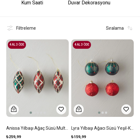
Kum Saati
Duvar Dekorasyonu
Filtreleme
Sıralama
4 AL 3 ÖDE
4 AL 3 ÖDE
Anissa Yılbaşı Ağaç Süsü Multicolor
Lyra Yılbaşı Ağacı Süsü Yeşil-Kırmızı
₺259,99
₺159,99