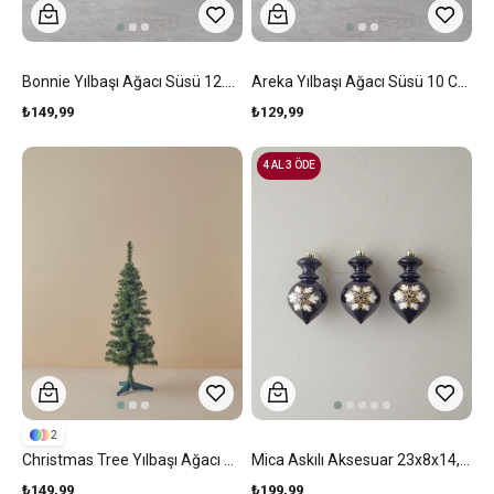
Bonnie Yılbaşı Ağacı Süsü 12.5 Cm Beyaz
Areka Yılbaşı Ağacı Süsü 10 Cm Gold
₺149,99
₺129,99
4 AL 3 ÖDE
2
Christmas Tree Yılbaşı Ağacı Yeşil
Mica Askılı Aksesuar 23x8x14,5 Cm Siyah
₺149,99
₺199,99