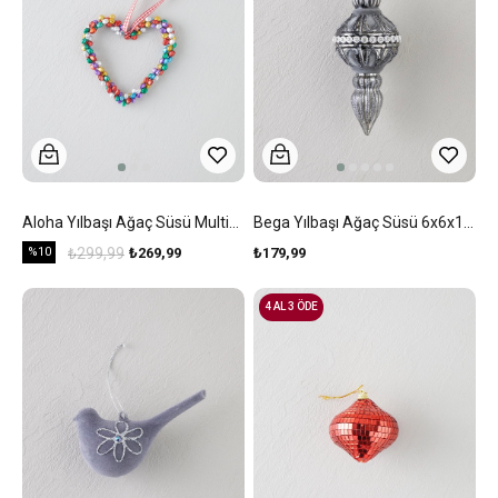
Aloha Yılbaşı Ağaç Süsü Multicolor
Bega Yılbaşı Ağaç Süsü 6x6x13 Cm Gri
%10
₺299,99
₺269,99
₺179,99
4 AL 3 ÖDE