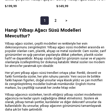
₺199,99
₺149,99
1
2
>
Hangi Yılbaşı Ağacı Süsü Modelleri
Mevcuttur?
Yılbaşı ağacı süsleri, çeşitli modelleri ve renkleriyle her evin
dekorasyonunu zenginleştirir. Yılbaşı ağacı süsü modelleri arasında en
popüler olanları cam, plastik, ahşap ve metal süslerdir. Cam süsler, zarif
görünümleri ve ışığı yansıtan yapılarıyla dikkat çekerken, plastik süsler
hafif ve dayanıklıdır. Ahşap süsler doğal bir görünüm sunar ve el yapımı
olanlarıyla özelleştirilmiş bir dokunuş katabilir. Metal süsler ise modern
bir atmosfer yaratmak için idealdir.
Her yıl yeni yılbaşı ağacı süsü trendleri ortaya çıkar. Renkli, desenli ve
farklı formlarda süsler, her yılın ruhunu yansıtır. Yeni sezon ile birlikte
farklı hayvan figürleri, doğal unsurlar veya klasik yıldız ve çan motifleri
ile zenginleştirilmiş modeller bulmak mümkündür. English Home
markası, bu çeşitliliği sunarak her zevke hitap eder.
Yılbaşı ağacınızı süslerken, tercih ettiğiniz yılbaşı süsleri modellerinin
ağacınıza ne kadar uyum sağladığına dikkat etmelisiniz. Süslere ek
olarak, yılbaşı temalı şeritler, kurdeleler ve diğer dekoratif unsurlar da
kullanılabilir. Bu unsurlar, yılbaşı ağacının görünümünü tamamlayarak
daha şık bir hale getirebilir.