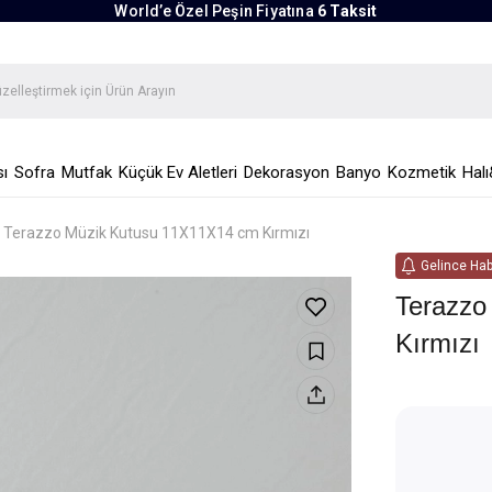
World’e Özel Peşin Fiyatına
6 Taksit
ı
Sofra
Mutfak
Küçük Ev Aletleri
Dekorasyon
Banyo
Kozmetik
Halı
Terazzo Müzik Kutusu 11X11X14 cm Kırmızı
Gelince Hab
Terazzo
Kırmızı