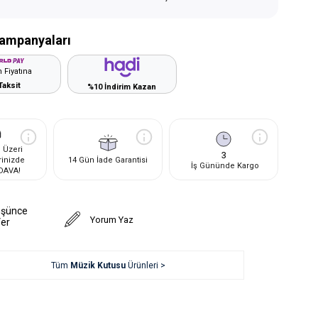
ampanyaları
 Fiyatına
Taksit
%10 İndirim Kazan
 Üzeri
3
rinizde
14 Gün İade Garantisi
İş Gününde Kargo
DAVA!
üşünce
Yorum Yaz
Ver
Tüm
Müzik Kutusu
Ürünleri >