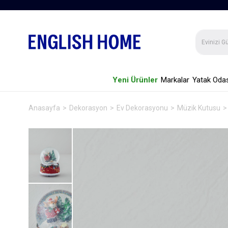
Yeni Ürünler
Markalar
Yatak Odas
Anasayfa
Dekorasyon
Ev Dekorasyonu
Müzik Kutusu