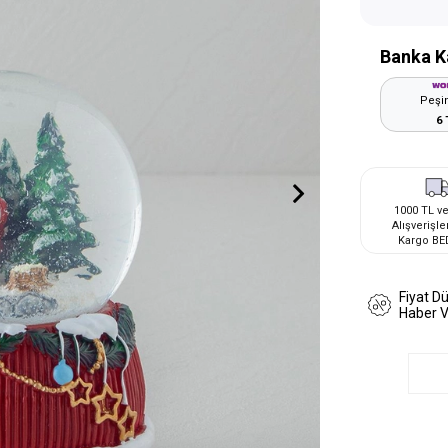
Banka K
Peşin
6 
1000 TL ve
Alışverişle
Kargo BE
Fiyat D
Haber 