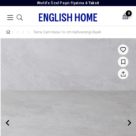
World’e Özel Peşin Fiyatına
6 Taksit
0
Terra Cam Kase 16 cm Kahverengi-Siyah