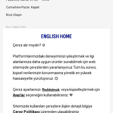
Cumartesi-Pazar: Kapalı
Bize Ulaşın
Bizi Takip Edin
Ayrıcalıklardan yararlanmak için uygulamamızı indirin.
1000 TL ve Üzeri Alışverişlerinizde Kargo Bedava!
Bilgi Toplum Hizmetleri
KVKK Veri İşleme Politikamız
Site Haritası