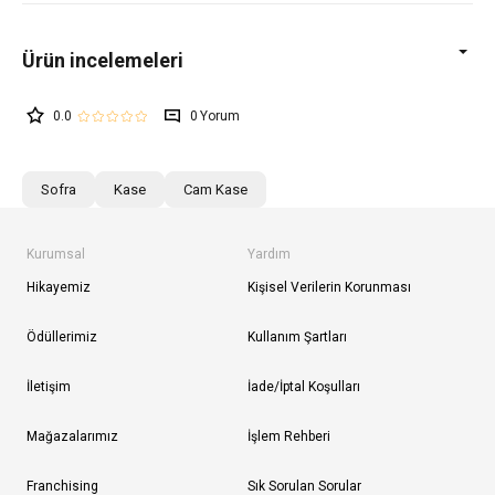
0.0
0
Sofra
Kase
Cam Kase
Kurumsal
Yardım
Hikayemiz
Kişisel Verilerin Korunması
Ödüllerimiz
Kullanım Şartları
İletişim
İade/İptal Koşulları
Mağazalarımız
İşlem Rehberi
Franchising
Sık Sorulan Sorular