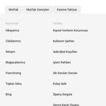
Mutfak
Mutfak Gereçleri
Kesme Tahtası
Kurumsal
Yardım
Hikayemiz
Kişisel Verilerin Korunması
Ödüllerimiz
Kullanım Şartları
İletişim
İade/İptal Koşulları
Mağazalarımız
İşlem Rehberi
Franchising
Sık Sorulan Sorular
Toptan Satış
Kolay İade
Blog
Sipariş Sorgula
Servis Kaydı Oluştur