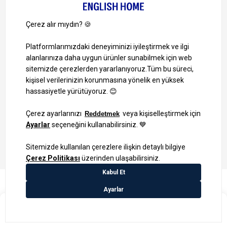
Ayrıcalıklardan yararlanmak için uygulamamızı indirin.
1000 TL ve Üzeri Alışverişlerinizde Kargo Bedava!
Bilgi Toplum Hizmetleri
KVKK Veri İşleme Politikamız
Site Haritası
₺559,99