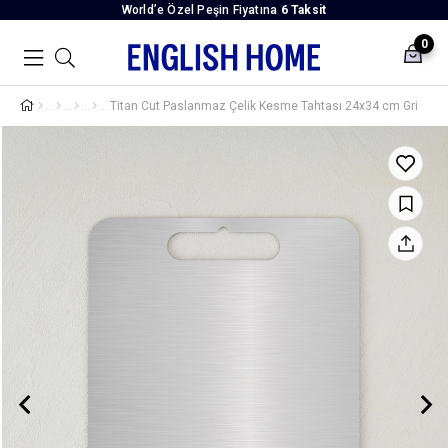
World’e Özel Peşin Fiyatına
6 Taksit
0
Titan Cut Paslanmaz Çelik Kesme Tahtası 24x34 cm Gri