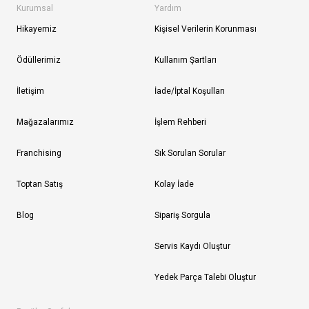
Kurumsal
Yardım
Hikayemiz
Kişisel Verilerin Korunması
Ödüllerimiz
Kullanım Şartları
İletişim
İade/İptal Koşulları
Mağazalarımız
İşlem Rehberi
Franchising
Sık Sorulan Sorular
Toptan Satış
Kolay İade
Blog
Sipariş Sorgula
Servis Kaydı Oluştur
Yedek Parça Talebi Oluştur