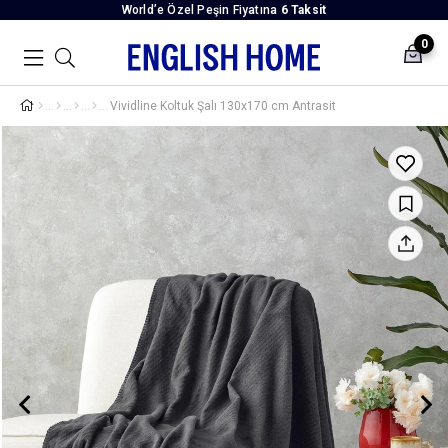
World’e Özel Peşin Fiyatına
6 Taksit
0
Vividline Koltuk Şalı 130x170 cm Antrasit