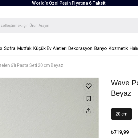
World’e Özel Peşin Fiyatına
6 Taksit
ı
Sofra
Mutfak
Küçük Ev Aletleri
Dekorasyon
Banyo
Kozmetik
Halı
elen 6'lı Pasta Seti 20 cm Beyaz
Wave Po
Beyaz
20 cm
₺719,99