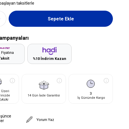
başlayan taksitlerle
ampanyaları
 Fiyatına
Taksit
%10 İndirim Kazan
 Üzeri
3
rinizde
14 Gün İade Garantisi
İş Gününde Kargo
DAVA!
üşünce
Yorum Yaz
Ver