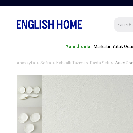
Yeni Ürünler
Markalar
Yatak Odas
Anasayfa
Sofra
Kahvaltı Takımı
Pasta Seti
Wave Pors