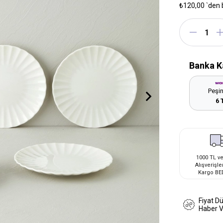
₺120,00
`den 
Banka K
Peşin
6 
1000 TL ve
Alışverişle
Kargo BE
Fiyat D
Haber 