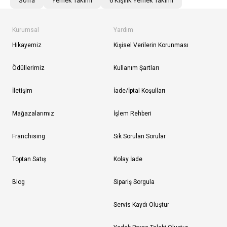
Sofra
Yemek Takımı
6 Kişilik Yemek Takımı
Kurumsal
Yardım
Hikayemiz
Kişisel Verilerin Korunması
Ödüllerimiz
Kullanım Şartları
İletişim
İade/İptal Koşulları
Mağazalarımız
İşlem Rehberi
Franchising
Sık Sorulan Sorular
Toptan Satış
Kolay İade
Blog
Sipariş Sorgula
Servis Kaydı Oluştur