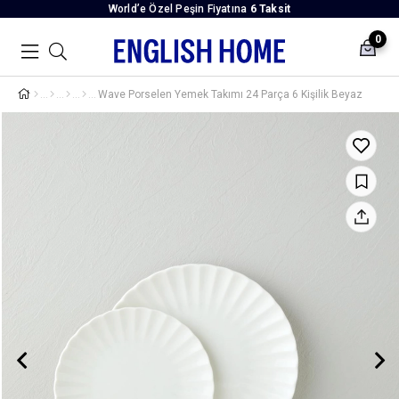
World’e Özel Peşin Fiyatına
6 Taksit
0
Wave Porselen Yemek Takımı 24 Parça 6 Kişilik Beyaz