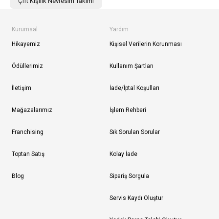
Çift Kişilik Nevresim Takımı
Kurumsal
Yardım
Hikayemiz
Kişisel Verilerin Korunması
Ödüllerimiz
Kullanım Şartları
İletişim
İade/İptal Koşulları
Mağazalarımız
İşlem Rehberi
Franchising
Sık Sorulan Sorular
Toptan Satış
Kolay İade
Blog
Sipariş Sorgula
Servis Kaydı Oluştur