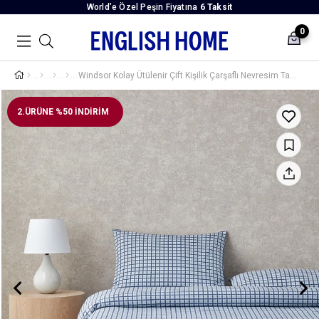
World’e Özel Peşin Fiyatına
6 Taksit
0
Windsor Kolay Ütülenir Çift Kişilik Çarşaflı Nevresim Takımı 200x220 cm Mavi
2.ÜRÜNE %50 İNDİRİM