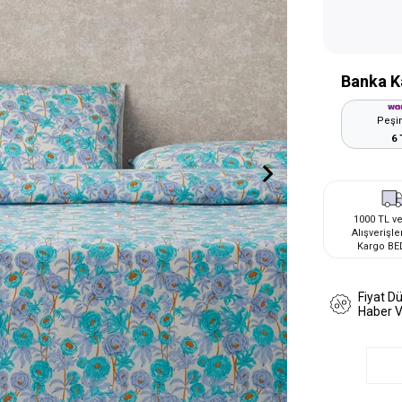
Banka K
Peşin
6 
1000 TL ve
Alışverişle
Kargo BE
Fiyat D
Haber 