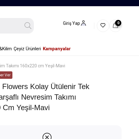
0
Giriş Yap
&Kilim
Çeyiz Ürünleri
Kampanyalar
resim Takımı 160x220 cm Yeşil-Mavi
er Ver
 Flowers Kolay Ütülenir Tek
Çarşaflı Nevresim Takımı
 Cm Yeşil-Mavi