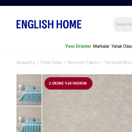
Yeni Ürünler
Markalar
Yatak Odas
Anasayfa
Yatak Odası
Nevresim Takımı
Tek Kişilik Nev
2.ÜRÜNE %50 İNDİRİM