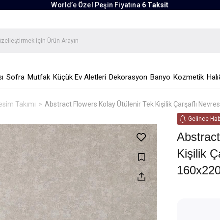
World’e Özel Peşin Fiyatına
6 Taksit
ı
Sofra
Mutfak
Küçük Ev Aletleri
Dekorasyon
Banyo
Kozmetik
Halı
resim Takımı
Abstract Flowers Kolay Ütülenir Tek Kişilik Çarşaflı Nev
Gelince Hab
Abstract
Kişilik 
160x220