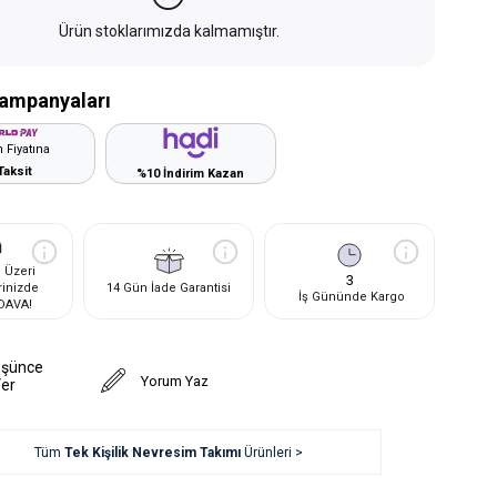
Ürün stoklarımızda kalmamıştır.
ampanyaları
 Fiyatına
Taksit
%10 İndirim Kazan
 Üzeri
3
rinizde
14 Gün İade Garantisi
İş Gününde Kargo
DAVA!
üşünce
Yorum Yaz
Ver
Tüm
Tek Kişilik Nevresim Takımı
Ürünleri >