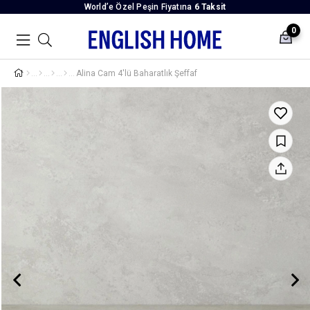
World’e Özel Peşin Fiyatına
6 Taksit
0
Alina Cam 4'lü Baharatlık Şeffaf