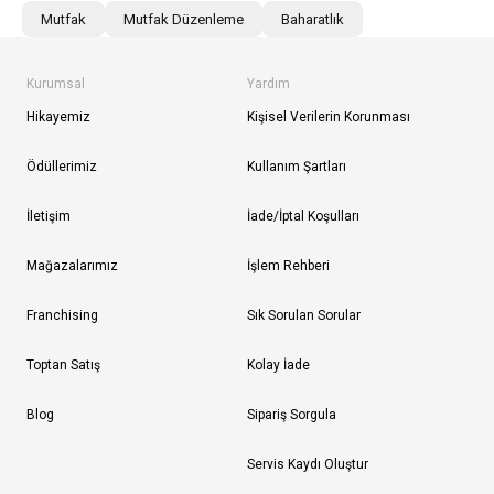
Mutfak
Mutfak Düzenleme
Baharatlık
Kurumsal
Yardım
Hikayemiz
Kişisel Verilerin Korunması
Ödüllerimiz
Kullanım Şartları
İletişim
İade/İptal Koşulları
Mağazalarımız
İşlem Rehberi
Franchising
Sık Sorulan Sorular
Toptan Satış
Kolay İade
Blog
Sipariş Sorgula
Servis Kaydı Oluştur