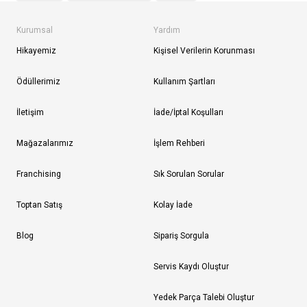
Kurumsal
Yardım
Hikayemiz
Kişisel Verilerin Korunması
Ödüllerimiz
Kullanım Şartları
İletişim
İade/İptal Koşulları
Mağazalarımız
İşlem Rehberi
Franchising
Sık Sorulan Sorular
Toptan Satış
Kolay İade
Blog
Sipariş Sorgula
Servis Kaydı Oluştur
Yedek Parça Talebi Oluştur