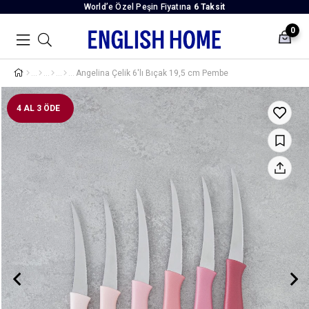
World’e Özel Peşin Fiyatına
6 Taksit
0
Angelina Çelik 6'lı Bıçak 19,5 cm Pembe
4 AL 3 ÖDE