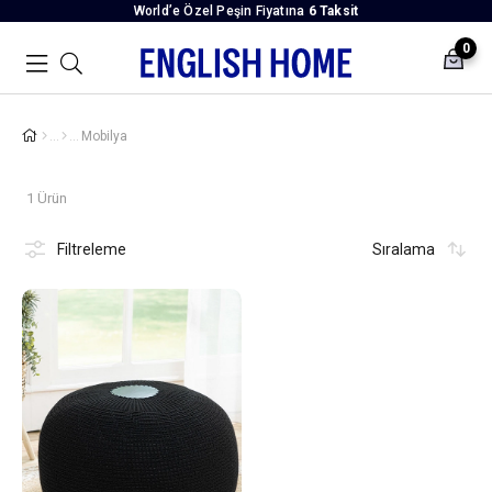
World’e Özel Peşin Fiyatına
6 Taksit
0
Mobilya
1 Ürün
Filtreleme
Sıralama