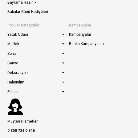
Bayrama Hazırlık
Babalar Günü Hediyeleri
Popüler Kategoriler
Kampanyalar
Yatak Odası
Kampanyalar
Banka Kampanyaları
Mutfak
Sofra
Banyo
Dekorasyon
Halı&Kilim
Philips
Müşteri Hizmetleri
0 850 724 0 346