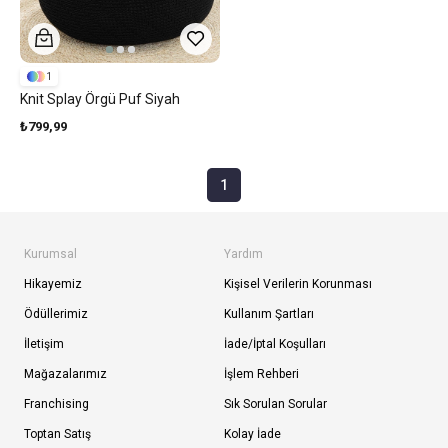
1
Knit Splay Örgü Puf Siyah
₺799,99
1
Kurumsal
Yardım
Hikayemiz
Kişisel Verilerin Korunması
Ödüllerimiz
Kullanım Şartları
İletişim
İade/İptal Koşulları
Mağazalarımız
İşlem Rehberi
Franchising
Sık Sorulan Sorular
Toptan Satış
Kolay İade