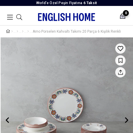
World’e Özel Peşin Fiyatına
6 Taksit
0
Arno Porselen Kahvaltı Takımı 20 Parça 6 Kişilik Renkli