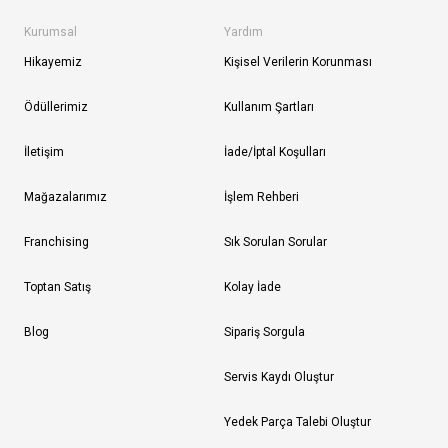
Kurumsal
Yardım
Hikayemiz
Kişisel Verilerin Korunması
Ödüllerimiz
Kullanım Şartları
İletişim
İade/İptal Koşulları
Mağazalarımız
İşlem Rehberi
Franchising
Sık Sorulan Sorular
Toptan Satış
Kolay İade
Blog
Sipariş Sorgula
Servis Kaydı Oluştur
Yedek Parça Talebi Oluştur