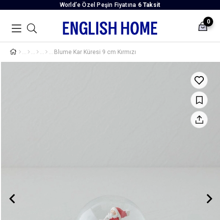
World’e Özel Peşin Fiyatına
6 Taksit
0
Blume Kar Küresi 9 cm Kırmızı