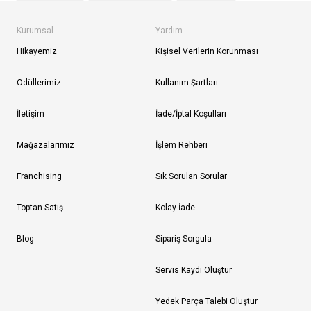
Kurumsal
Yardım
Hikayemiz
Kişisel Verilerin Korunması
Ödüllerimiz
Kullanım Şartları
İletişim
İade/İptal Koşulları
Mağazalarımız
İşlem Rehberi
Franchising
Sık Sorulan Sorular
Toptan Satış
Kolay İade
Blog
Sipariş Sorgula
Servis Kaydı Oluştur
Yedek Parça Talebi Oluştur