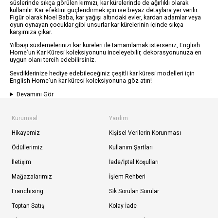
süslerinde sıkça görülen kırmızı, kar kürelerinde de ağırlıklı olarak
kullanılır. Kar efektini güçlendirmek için ise beyaz detaylara yer verilir.
Figür olarak Noel Baba, kar yağışı altındaki evler, kardan adamlar veya
oyun oynayan çocuklar gibi unsurlar kar kürelerinin içinde sıkça
karşımıza çıkar.
Yılbaşı süslemelerinizi kar küreleri ile tamamlamak isterseniz, English
Home’un Kar Küresi koleksiyonunu inceleyebilir, dekorasyonunuza en
uygun olanı tercih edebilirsiniz.
Sevdiklerinize hediye edebileceğiniz çeşitli kar küresi modelleri için
English Home’un kar küresi koleksiyonuna göz atın!
Devamını Gör
Kurumsal
Yardım
Hikayemiz
Kişisel Verilerin Korunması
Ödüllerimiz
Kullanım Şartları
İletişim
İade/İptal Koşulları
Mağazalarımız
İşlem Rehberi
Franchising
Sık Sorulan Sorular
Toptan Satış
Kolay İade