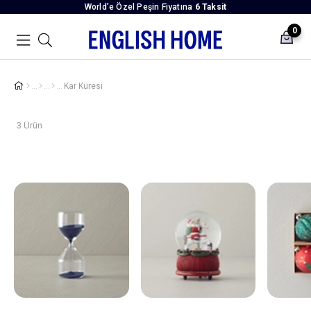
World’e Özel Peşin Fiyatına
6 Taksit
0
Kar Küresi
3 Ürün