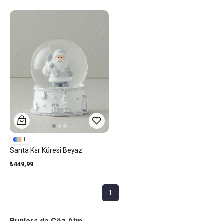
1
Santa Kar Küresi Beyaz
₺449,99
1
Bunlara da Göz Atın