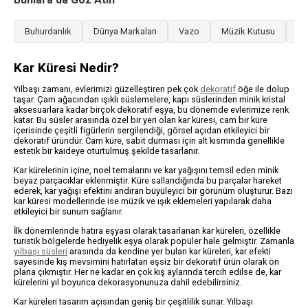
Buhurdanlık
Dünya Markaları
Vazo
Müzik Kutusu
Sı
Kar Küresi Nedir?
Yılbaşı zamanı, evlerimizi güzelleştiren pek çok
dekoratif
öğe ile dolup
taşar. Çam ağacından ışıklı süslemelere, kapı süslerinden minik kristal
aksesuarlara kadar birçok dekoratif eşya, bu dönemde evlerimize renk
katar. Bu süsler arasında özel bir yeri olan kar küresi, cam bir küre
içerisinde çeşitli figürlerin sergilendiği, görsel açıdan etkileyici bir
dekoratif üründür. Cam küre, sabit durması için alt kısmında genellikle
estetik bir kaideye oturtulmuş şekilde tasarlanır.
Kar kürelerinin içine, noel temalarını ve kar yağışını temsil eden minik
beyaz parçacıklar eklenmiştir. Küre sallandığında bu parçalar hareket
ederek, kar yağışı efektini andıran büyüleyici bir görünüm oluşturur. Bazı
kar küresi modellerinde ise müzik ve ışık eklemeleri yapılarak daha
etkileyici bir sunum sağlanır.
İlk dönemlerinde hatıra eşyası olarak tasarlanan kar küreleri, özellikle
turistik bölgelerde hediyelik eşya olarak popüler hale gelmiştir. Zamanla
yılbaşı süsleri
arasında da kendine yer bulan kar küreleri, kar efekti
sayesinde kış mevsimini hatırlatan eşsiz bir dekoratif ürün olarak ön
plana çıkmıştır. Her ne kadar en çok kış aylarında tercih edilse de, kar
kürelerini yıl boyunca dekorasyonunuza dahil edebilirsiniz.
Kar küreleri tasarım açısından geniş bir çeşitlilik sunar. Yılbaşı