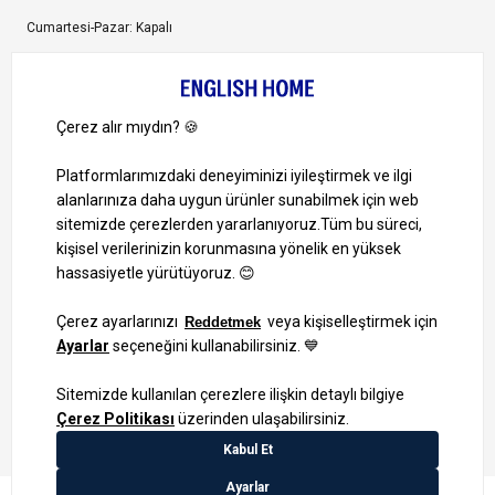
Cumartesi-Pazar: Kapalı
Bize Ulaşın
Bizi Takip Edin
Ayrıcalıklardan yararlanmak için uygulamamızı indirin.
1000 TL ve Üzeri Alışverişlerinizde Kargo Bedava!
Bilgi Toplum Hizmetleri
KVKK Veri İşleme Politikamız
Site Haritası