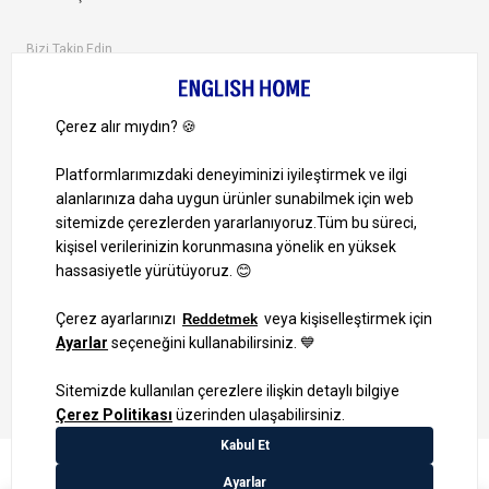
Bizi Takip Edin
Ayrıcalıklardan yararlanmak için uygulamamızı indirin.
1000 TL ve Üzeri Alışverişlerinizde Kargo Bedava!
Bilgi Toplum Hizmetleri
KVKK Veri İşleme Politikamız
Site Haritası