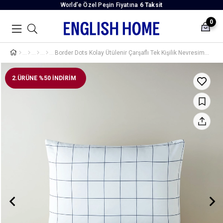
World’e Özel Peşin Fiyatına
6 Taksit
0
Border Dots Kolay Ütülenir Çarşaflı Tek Kişilik Nevresim Takımı 160x220 cm Lacivert
2.ÜRÜNE %50 İNDİRİM