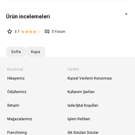
3.7
0
Sofra
Kupa
Kurumsal
Yardım
Hikayemiz
Kişisel Verilerin Korunması
Ödüllerimiz
Kullanım Şartları
İletişim
İade/İptal Koşulları
Mağazalarımız
İşlem Rehberi
Franchising
Sık Sorulan Sorular