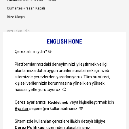
Cumartesi-Pazar: Kapalı
Bize Ulaşın
Bizi Takip Edin
Ayrıcalıklardan yararlanmak için uygulamamızı indirin.
1000 TL ve Üzeri Alışverişlerinizde Kargo Bedava!
Bilgi Toplum Hizmetleri
KVKK Veri İşleme Politikamız
Site Haritası