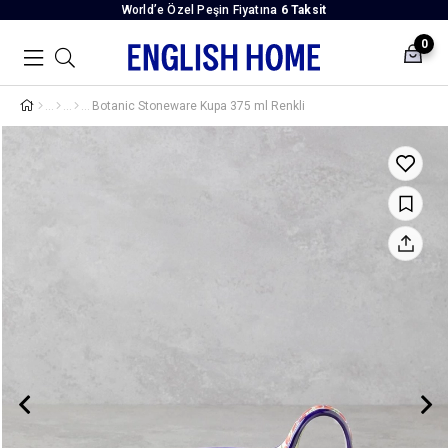
World’e Özel Peşin Fiyatına
6 Taksit
0
Botanic Stoneware Kupa 375 ml Renkli