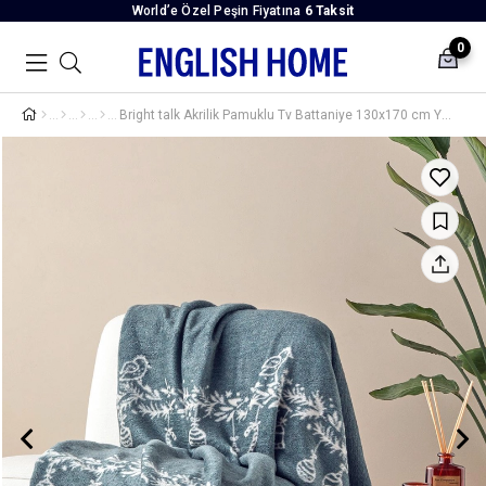
World’e Özel Peşin Fiyatına
6 Taksit
0
Bright talk Akrilik Pamuklu Tv Battaniye 130x170 cm Yeşil