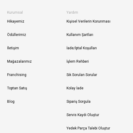
Kurumsal
Yardım
Hikayemiz
Kişisel Verilerin Korunması
Ödüllerimiz
Kullanım Şartları
İletişim
İade/İptal Koşulları
Mağazalarımız
İşlem Rehberi
Franchising
Sık Sorulan Sorular
Toptan Satış
Kolay İade
Blog
Sipariş Sorgula
Servis Kaydı Oluştur
Yedek Parça Talebi Oluştur