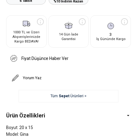
6 Taksit
%10 İndirim Kazan
1000 TL ve Üzeri
3
14 Gün İade
Alışverişlerinizde
Garantisi
İş Gününde Kargo
Kargo BEDAVA!
Fiyat Düşünce Haber Ver
Yorum Yaz
Tüm
Sepet
Ürünleri >
Ürün Özellikleri
Boyut: 20 x 15
Model: Gina