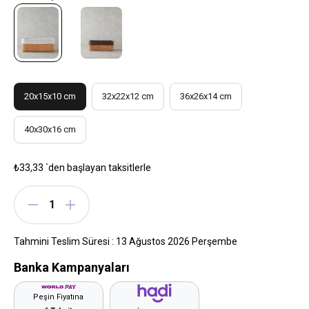
20x15x10 cm
32x22x12 cm
36x26x14 cm
40x30x16 cm
₺33,33
`den başlayan taksitlerle
Tahmini Teslim Süresi
:
13 Ağustos 2026 Perşembe
Banka Kampanyaları
Peşin Fiyatına