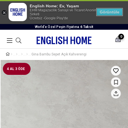
English Home: Ev, Yaşam
EHM Magazacilik Sanayi ve Ticaret Anonim
Görüntüle
Sirketi
Ücretsiz -Google Play'de
World’e Özel Peşin Fiyatına
6 Taksit
0
Gina Bambu Sepet Açık Kahverengi
4 AL 3 ÖDE