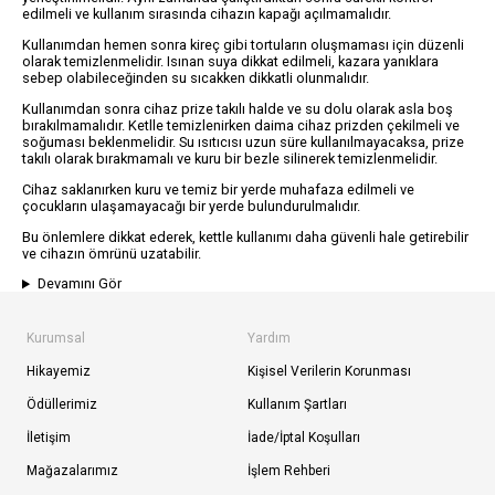
edilmeli ve kullanım sırasında cihazın kapağı açılmamalıdır.
Kullanımdan hemen sonra kireç gibi tortuların oluşmaması için düzenli
olarak temizlenmelidir. Isınan suya dikkat edilmeli, kazara yanıklara
sebep olabileceğinden su sıcakken dikkatli olunmalıdır.
Kullanımdan sonra cihaz prize takılı halde ve su dolu olarak asla boş
bırakılmamalıdır. Ketlle temizlenirken daima cihaz prizden çekilmeli ve
soğuması beklenmelidir. Su ısıtıcısı uzun süre kullanılmayacaksa, prize
takılı olarak bırakmamalı ve kuru bir bezle silinerek temizlenmelidir.
Cihaz saklanırken kuru ve temiz bir yerde muhafaza edilmeli ve
çocukların ulaşamayacağı bir yerde bulundurulmalıdır.
Bu önlemlere dikkat ederek, kettle kullanımı daha güvenli hale getirebilir
ve cihazın ömrünü uzatabilir.
Devamını Gör
Kurumsal
Yardım
Hikayemiz
Kişisel Verilerin Korunması
Ödüllerimiz
Kullanım Şartları
İletişim
İade/İptal Koşulları
Mağazalarımız
İşlem Rehberi