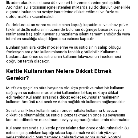
İlk adım olarak su ısıtıcısı düz ve sert bir zemin üzerine yerleştirilir.
Ardından su ısıtıcısının içine istenilen miktarda su doldurulur. Genellikle
dışarıda bulunan su seviye işaretlerine dikkat edilmeli ve fazla su
doldurmaktan kaçınılmalıdır.
Su doldurduktan sonra su ısıtıcısının kapağı kapatılmalı ve cihaz prize
takılmalıdır.Su ısıtıcısının üzerinde bulunan düğmeye basarak suyun
ısıtılmasını başlatılır. Kaynar su hazırlama işlemi tamamlandığında veya
istenilen sıcaklığa ulaşıldığında su ısıtıcısı kapatılır.
Bunların yanı sıra kettle modellerine ve su ısıtıcısının sahip olduğu
fonksiyonlara göre kullanımlarında farklılık görülebilir. Kullanıma
başlamadan önce su ısıtıcısının kullanım kılavuzunun incelenmesi
doğru bir tercih olacaktır.
Kettle Kullanırken Nelere Dikkat Etmek
Gerekir?
Mutfakta geçirilen süre boyunca oldukça pratik ve rahat bir kullanım
sağlayan su ısıtıcısı modellerini kullanırken birkaç noktaya dikkat
edilmelidir. Kullanım sırasında dikkat edilecek unsurlar makinenin
kullanım ömrünü uzatacak ve daha sağlıklı bir kullanım sağlayacaktır.
Su ısıtıcısı ilk kez kullanılmadan önce mutlaka kullanma kılavuzu
dikkatlice okunmalıdır. Su ısıtıcısı prize takmadan önce su seviyesini
kontrol edilmeli ve maksimum seviyeyi aşmadığından emin olunmalıdır.
Kullanım sırasında su, kettle prize takılmadan önce doldurulmalıdır. Su
ısıtıcısı çalıştırılırken kapağı sıkıca kapatılmalı ve düz bir yüzeye
yerleştirilmelidir. Aynı zamanda çalıştırdıktan sonra sürekli kontrol