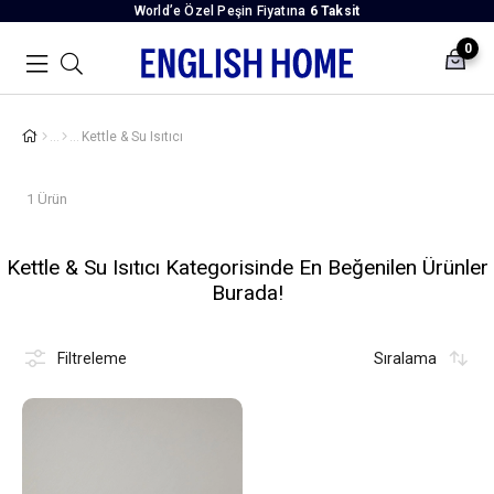
World’e Özel Peşin Fiyatına
6 Taksit
0
Kettle & Su Isıtıcı
1 Ürün
Kettle & Su Isıtıcı Kategorisinde En Beğenilen Ürünler
Burada!
Filtreleme
Sıralama