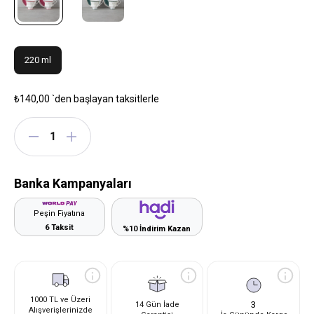
220 ml
₺140,00
`den başlayan taksitlerle
Banka Kampanyaları
Peşin Fiyatına
6 Taksit
%10 İndirim Kazan
1000 TL ve Üzeri
3
14 Gün İade
Alışverişlerinizde