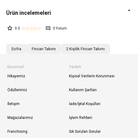
0.0
0
Sofra
Fincan Takımı
2 Kişilik Fincan Takımı
Kurumsal
Yardım
Hikayemiz
Kişisel Verilerin Korunması
Ödüllerimiz
Kullanım Şartları
İletişim
İade/İptal Koşulları
Mağazalarımız
İşlem Rehberi
Franchising
Sık Sorulan Sorular