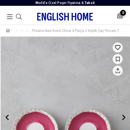
World’e Özel Peşin Fiyatına
6 Taksit
0
Florana New Bone China 4 Parça 2 Kişilik Çay Fincanı Takımı 220 ml Koyu Pembe