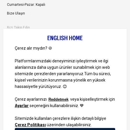
Cumartesi-Pazar: Kapalı
Bize Ulaşın
Bizi Takip Edin
Ayrıcalıklardan yararlanmak için uygulamamızı indirin.
1000 TL ve Üzeri Alışverişlerinizde Kargo Bedava!
Bilgi Toplum Hizmetleri
KVKK Veri İşleme Politikamız
Site Haritası