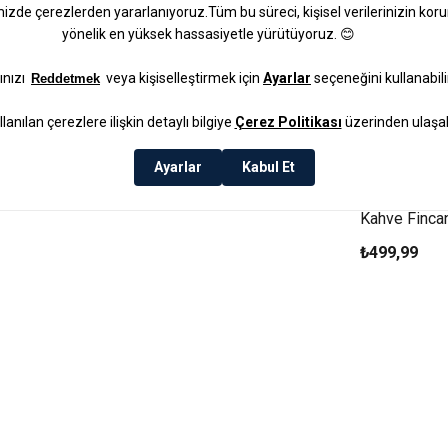
Lunara Porse
Kahve Finca
Beyaz
₺499,99