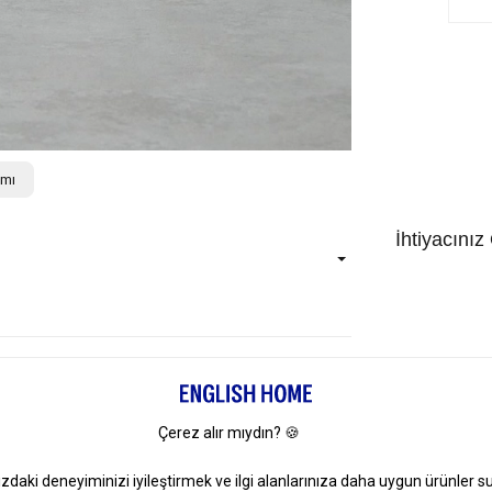
ımı
İhtiyacınız
4 AL 3 ÖDE