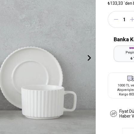
₺133,33
`den 
Banka K
Peşin
6 
1000 TL ve
Alışverişle
Kargo BE
Fiyat D
Haber 