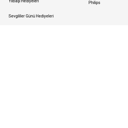
Yılbaşı Hediyeleri
Philips
Sevgililer Günü Hediyeleri
Kadınlar Günü Hediyeleri
Ramazan Sofraları
Anneler Günü Hediyeleri
Bayrama Hazırlık
Babalar Günü Hediyeleri