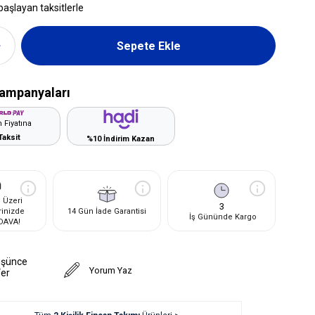
başlayan taksitlerle
ampanyaları
 Fiyatına
Taksit
%10 İndirim Kazan
 Üzeri
3
rinizde
14 Gün İade Garantisi
İş Gününde Kargo
DAVA!
üşünce
Yorum Yaz
Ver