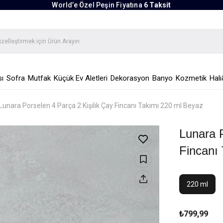
World’e Özel Peşin Fiyatına
6 Taksit
ı
Sofra
Mutfak
Küçük Ev Aletleri
Dekorasyon
Banyo
Kozmetik
Halı
Lunara Porselen 4 Parça 2 Kişilik Çay Fincanı Takımı 220 ml Beyaz
Lunara P
Fincanı
220 ml
₺799,99