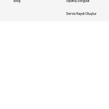
Blog
Sipariş Sorgula
Servis Kaydı Oluştur
Yedek Parça Talebi Oluştur
Bizi Takip Edin