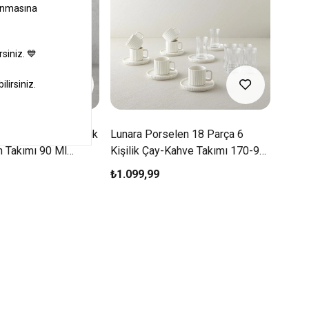
len 4 Parça 2 Kişilik
Lunara Porselen 18 Parça 6
Lunar
n Takımı 90 Ml
Kişilik Çay-Kahve Takımı 170-90
Beya
Ml Beyaz
₺1.099,99
₺99,