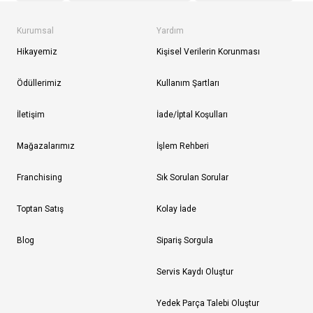
Kurumsal
Yardım
Hikayemiz
Kişisel Verilerin Korunması
Ödüllerimiz
Kullanım Şartları
İletişim
İade/İptal Koşulları
Mağazalarımız
İşlem Rehberi
Franchising
Sık Sorulan Sorular
Toptan Satış
Kolay İade
Blog
Sipariş Sorgula
Servis Kaydı Oluştur
Yedek Parça Talebi Oluştur