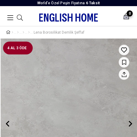
World’e Özel Peşin Fiyatına
6 Taksit
0
Lena Borosilikat Demlik Şeffaf
4 AL 3 ÖDE