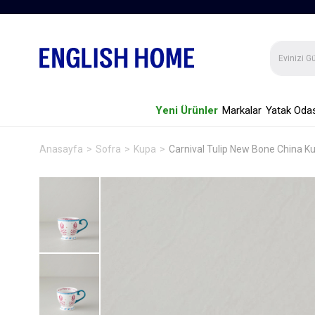
Yeni Ürünler
Markalar
Yatak Odas
Anasayfa
Sofra
Kupa
Carnival Tulip New Bone China K