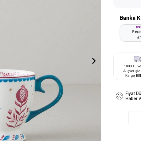
Banka K
Peşin
6 
1000 TL ve
Alışverişle
Kargo BE
Fiyat D
Haber 