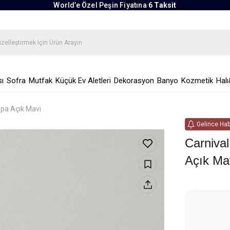
World’e Özel Peşin Fiyatına
6 Taksit
ı
Sofra
Mutfak
Küçük Ev Aletleri
Dekorasyon
Banyo
Kozmetik
Halı
upa Açık Mavi
Gelince Hab
Carniva
Açık Ma