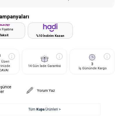
ampanyaları
 Fiyatına
Taksit
%10 İndirim Kazan
 Üzeri
3
rinizde
14 Gün İade Garantisi
İş Gününde Kargo
DAVA!
üşünce
Yorum Yaz
Ver
Tüm
Kupa
Ürünleri >