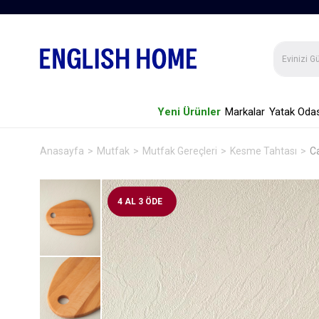
Yeni Ürünler
Markalar
Yatak Odas
Anasayfa
Mutfak
Mutfak Gereçleri
Kesme Tahtası
C
4 AL 3 ÖDE