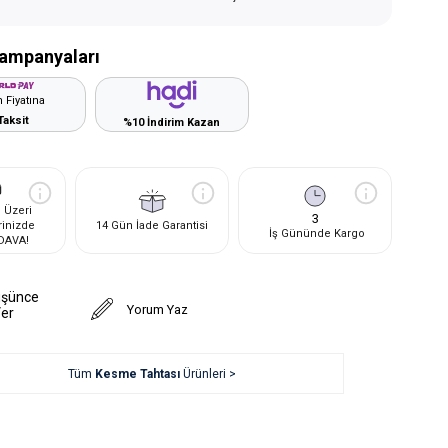
ampanyaları
 Fiyatına
Taksit
%10 İndirim Kazan
 Üzeri
3
rinizde
14 Gün İade Garantisi
İş Gününde Kargo
DAVA!
üşünce
Yorum Yaz
Ver
Tüm
Kesme Tahtası
Ürünleri >