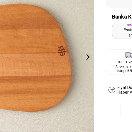
Banka K
Peşin
6 
1000 TL ve
Alışverişle
Kargo BE
Fiyat D
Haber 