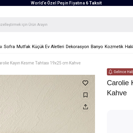
World’e Özel Peşin Fiyatına
6 Taksit
ı
Sofra
Mutfak
Küçük Ev Aletleri
Dekorasyon
Banyo
Kozmetik
Halı
arolie Kayın Kesme Tahtası 19x25 cm Kahve
Gelince Hab
Carolie
Kahve