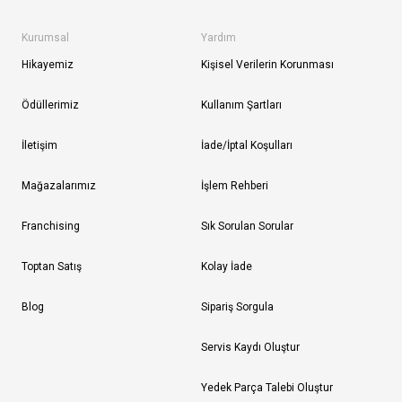
Kurumsal
Yardım
Hikayemiz
Kişisel Verilerin Korunması
Ödüllerimiz
Kullanım Şartları
İletişim
İade/İptal Koşulları
Mağazalarımız
İşlem Rehberi
Franchising
Sık Sorulan Sorular
Toptan Satış
Kolay İade
Blog
Sipariş Sorgula
Servis Kaydı Oluştur
Yedek Parça Talebi Oluştur