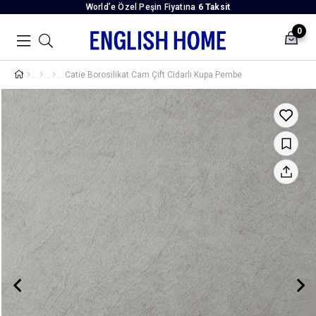
World’e Özel Peşin Fiyatına
6 Taksit
0
Catie Borosilikat Cam Çift Cidarlı Kupa Pembe