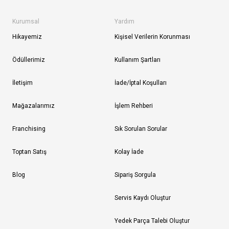
Kurumsal
Yardım
Hikayemiz
Kişisel Verilerin Korunması
Ödüllerimiz
Kullanım Şartları
İletişim
İade/İptal Koşulları
Mağazalarımız
İşlem Rehberi
Franchising
Sık Sorulan Sorular
Toptan Satış
Kolay İade
Blog
Sipariş Sorgula
Servis Kaydı Oluştur
Yedek Parça Talebi Oluştur