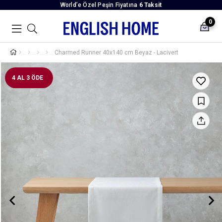
World’e Özel Peşin Fiyatına
6 Taksit
0
Charmed Runner 40x140 cm Beyaz - Lacivert
4 AL 3 ÖDE