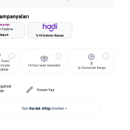
ampanyaları
 Fiyatına
Taksit
%10 İndirim Kazan
 Üzeri
3
rinizde
14 Gün İade Garantisi
İş Gününde Kargo
DAVA!
üşünce
Yorum Yaz
Ver
Tüm
Bardak Altlığı
Ürünleri >