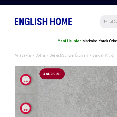
Yeni Ürünler
Markalar
Yatak Odas
Anasayfa
Sofra
Servis&Sunum Ürünleri
Bardak Altlığı
4 AL 3 ÖDE