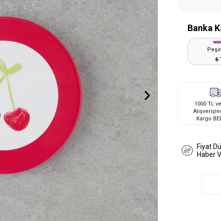
Banka K
Peşin
6 
1000 TL ve
Alışverişle
Kargo BE
Fiyat D
Haber 