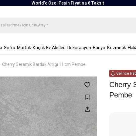
World’e Özel Peşin Fiyatına
6 Taksit
ı
Sofra
Mutfak
Küçük Ev Aletleri
Dekorasyon
Banyo
Kozmetik
Halı
Cherry Seramik Bardak Altlığı 11 cm Pembe
Gelince Hab
Cherry 
Pembe