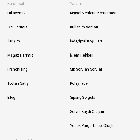
Kurumsal
Yardım
Hikayemiz
Kişisel Verilerin Korunması
Ödüllerimiz
Kullanım Şartları
İletişim
İade/İptal Koşulları
Mağazalarımız
İşlem Rehberi
Franchising
Sık Sorulan Sorular
Toptan Satış
Kolay İade
Blog
Sipariş Sorgula
Servis Kaydı Oluştur
Yedek Parça Talebi Oluştur