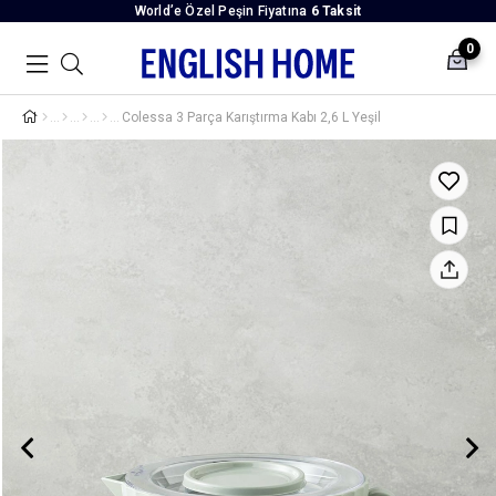
World’e Özel Peşin Fiyatına
6 Taksit
0
Colessa 3 Parça Karıştırma Kabı 2,6 L Yeşil