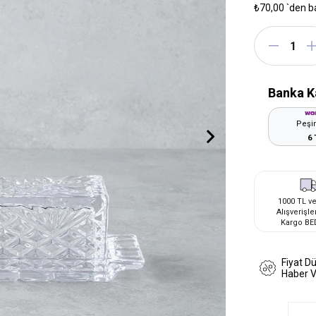
₺70,00
`den b
Banka K
Peşin
6 
1000 TL ve
Alışverişle
Kargo BE
Fiyat D
Haber 