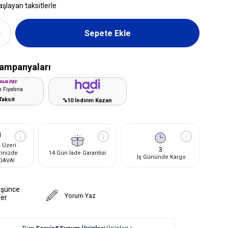
aşlayan taksitlerle
ampanyaları
 Fiyatına
Taksit
%10 İndirim Kazan
 Üzeri
3
rinizde
14 Gün İade Garantisi
İş Gününde Kargo
DAVA!
üşünce
Yorum Yaz
Ver