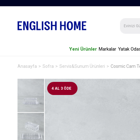
Yeni Ürünler
Markalar
Yatak Odas
Anasayfa
Sofra
Servis&Sunum Ürünleri
Cosmic Cam Te
4 AL 3 ÖDE