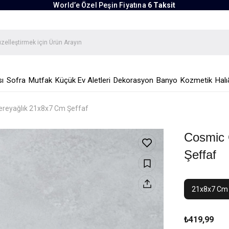
World’e Özel Peşin Fiyatına
6 Taksit
ı
Sofra
Mutfak
Küçük Ev Aletleri
Dekorasyon
Banyo
Kozmetik
Halı
reyağlık 21x8x7 Cm Şeffaf
Cosmic 
Şeffaf
21x8x7 Cm
₺419,99