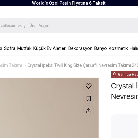
World’e Özel Peşin Fiyatına
6 Taksit
ı
Sofra
Mutfak
Küçük Ev Aletleri
Dekorasyon
Banyo
Kozmetik
Halı
esim Takımı
Crystal İpeksi Twill King Size Çarşaflı Nevresim Takımı 
Gelince Hab
Crystal 
Nevresi