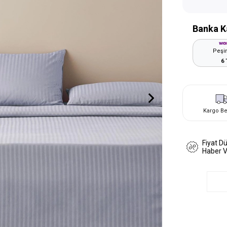
Banka K
Peşin
6 
Kargo B
Fiyat D
Haber 