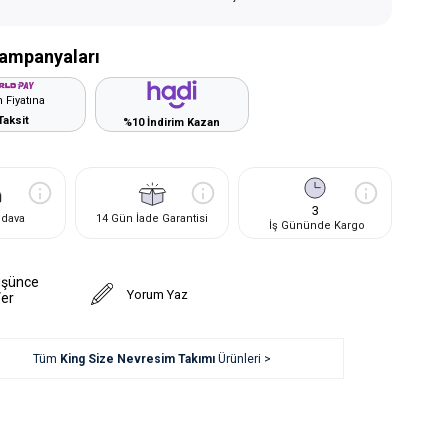
ampanyaları
 Fiyatına
Taksit
%10 İndirim Kazan
3
edava
14 Gün İade Garantisi
İş Gününde Kargo
üşünce
Yorum Yaz
Ver
Tüm
King Size Nevresim Takımı
Ürünleri >