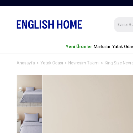
Yeni Ürünler
Markalar
Yatak Odas
Anasayfa
Yatak Odası
Nevresim Takımı
King Size Nevr