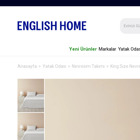
Yeni Ürünler
Markalar
Yatak Odas
Anasayfa
Yatak Odası
Nevresim Takımı
King Size Nevr