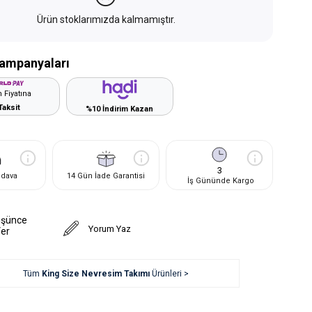
Ürün stoklarımızda kalmamıştır.
ampanyaları
 Fiyatına
Taksit
%10 İndirim Kazan
3
edava
14 Gün İade Garantisi
İş Gününde Kargo
üşünce
Yorum Yaz
Ver
Tüm
King Size Nevresim Takımı
Ürünleri >