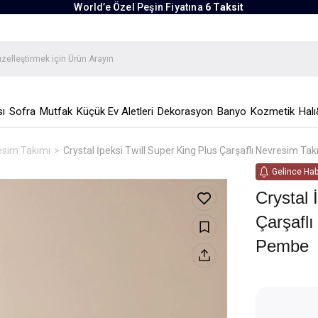
World’e Özel Peşin Fiyatına
6 Taksit
ı
Sofra
Mutfak
Küçük Ev Aletleri
Dekorasyon
Banyo
Kozmetik
Halı
esim Takımı
Crystal İpeksi Twill Super King Plus Çarşaflı Nevresim 
Gelince Hab
Crystal 
Çarşafl
Pembe