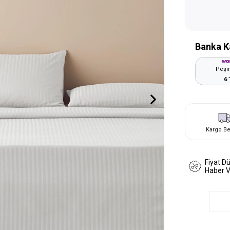
Banka K
Peşin
6 
Kargo B
Fiyat D
Haber 