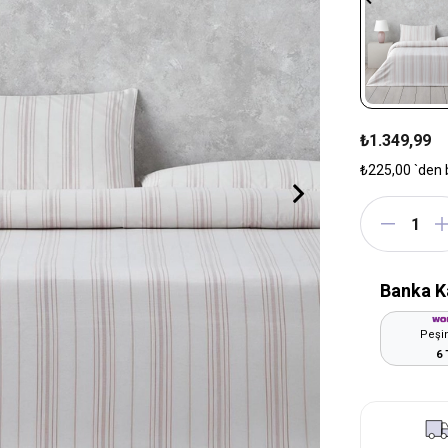
₺1.349,99
₺225,00
`den 
Banka K
Peşin
6 