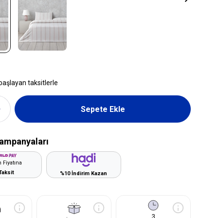
başlayan taksitlerle
ampanyaları
 Fiyatına
Taksit
%10 İndirim Kazan
3