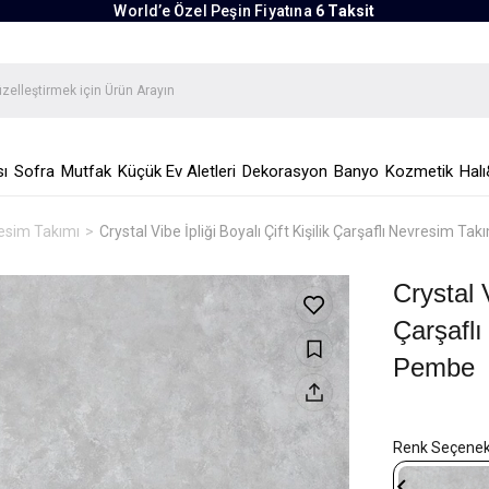
World’e Özel Peşin Fiyatına
6 Taksit
ı
Sofra
Mutfak
Küçük Ev Aletleri
Dekorasyon
Banyo
Kozmetik
Halı
vresim Takımı
Crystal Vibe İpliği Boyalı Çift Kişilik Çarşaflı Nevresim
Crystal V
Çarşafl
Pembe