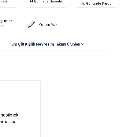
edava
14 Gün İade Garantisi
İş Gününde Kargo
üşünce
Yorum Yaz
Ver
Tüm
Çift Kişilik Nevresim Takımı
Ürünleri >