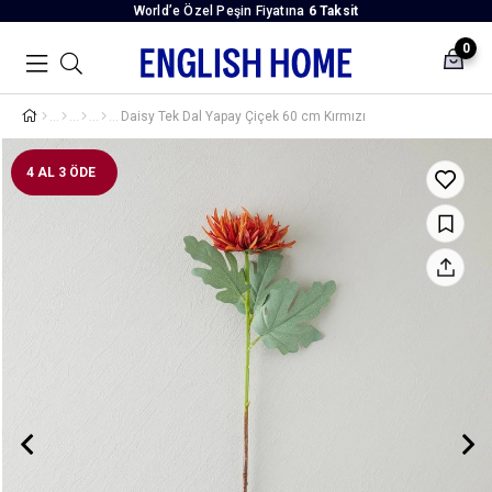
World’e Özel Peşin Fiyatına
6 Taksit
0
Daisy Tek Dal Yapay Çiçek 60 cm Kırmızı
4 AL 3 ÖDE