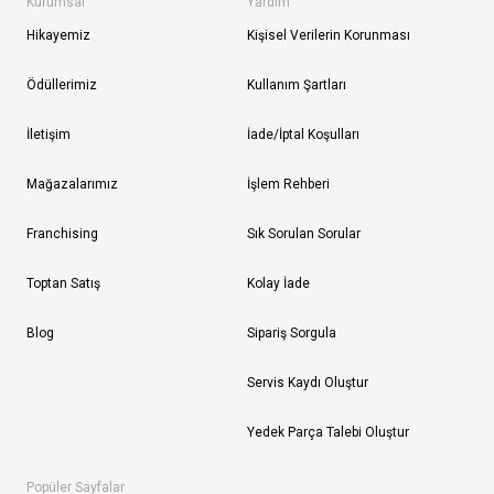
Kurumsal
Yardım
Hikayemiz
Kişisel Verilerin Korunması
Ödüllerimiz
Kullanım Şartları
İletişim
İade/İptal Koşulları
Mağazalarımız
İşlem Rehberi
Franchising
Sık Sorulan Sorular
Toptan Satış
Kolay İade
Blog
Sipariş Sorgula
Servis Kaydı Oluştur
Yedek Parça Talebi Oluştur
Popüler Sayfalar