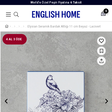
World’e Özel Peşin Fiyatına
6 Taksit
0
Elysian Seramik Bardak Altlığı 11 cm Beyaz - Lacivert
4 AL 3 ÖDE