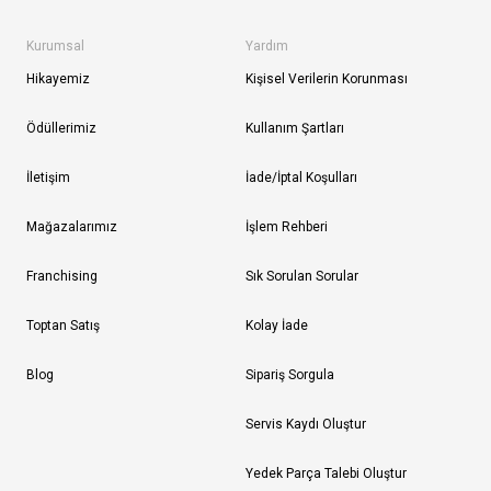
Kurumsal
Yardım
Hikayemiz
Kişisel Verilerin Korunması
Ödüllerimiz
Kullanım Şartları
İletişim
İade/İptal Koşulları
Mağazalarımız
İşlem Rehberi
Franchising
Sık Sorulan Sorular
Toptan Satış
Kolay İade
Blog
Sipariş Sorgula
Servis Kaydı Oluştur
Yedek Parça Talebi Oluştur