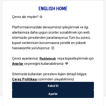
Müşteri Hizmetleri
0 850 724 0 346
Pazartesi-Cuma: 09:00 – 18:00
Cumartesi-Pazar: Kapalı
Bize Ulaşın
Bizi Takip Edin
Ayrıcalıklardan yararlanmak için uygulamamızı indirin.
1000 TL ve Üzeri Alışverişlerinizde Kargo Bedava!
₺4.199,99