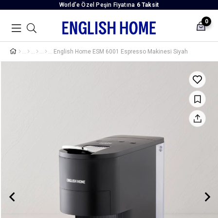
World’e Özel Peşin Fiyatına
6 Taksit
0
English Home ESM 6001 Espresso Makinesi Siyah