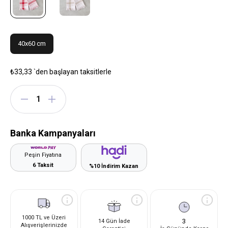
40x60 cm
₺33,33
`den başlayan taksitlerle
Banka Kampanyaları
Peşin Fiyatına
6 Taksit
%10 İndirim Kazan
1000 TL ve Üzeri
3
14 Gün İade
Alışverişlerinizde