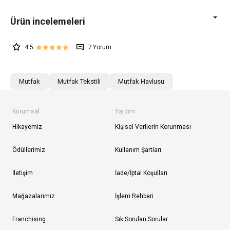
4.5
7
Mutfak
Mutfak Tekstili
Mutfak Havlusu
Kurumsal
Yardım
Hikayemiz
Kişisel Verilerin Korunması
Ödüllerimiz
Kullanım Şartları
İletişim
İade/İptal Koşulları
Mağazalarımız
İşlem Rehberi
Franchising
Sık Sorulan Sorular