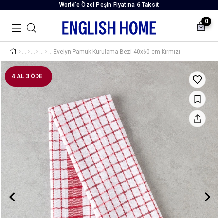
World’e Özel Peşin Fiyatına
6 Taksit
0
Evelyn Pamuk Kurulama Bezi 40x60 cm Kırmızı
4 AL 3 ÖDE