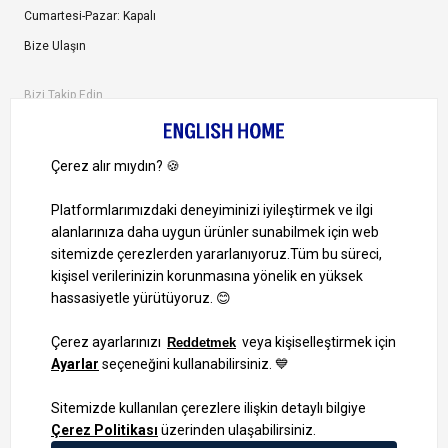
Cumartesi-Pazar: Kapalı
Bize Ulaşın
Bizi Takip Edin
Ayrıcalıklardan yararlanmak için uygulamamızı indirin.
1000 TL ve Üzeri Alışverişlerinizde Kargo Bedava!
Bilgi Toplum Hizmetleri
KVKK Veri İşleme Politikamız
Site Haritası