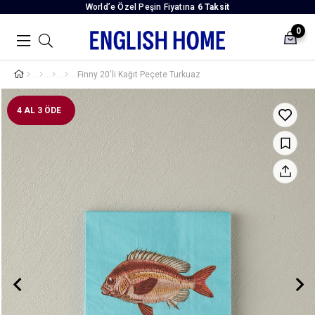
World’e Özel Peşin Fiyatına
6 Taksit
0
Finny 20'li Kağıt Peçete Turkuaz
4 AL 3 ÖDE