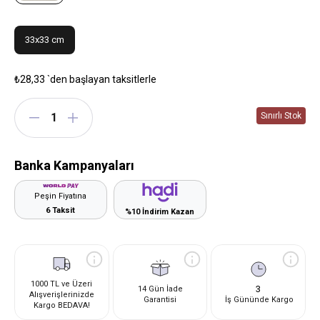
33x33 cm
₺28,33
`den başlayan taksitlerle
Banka Kampanyaları
Peşin Fiyatına
6 Taksit
%10 İndirim Kazan
1000 TL ve Üzeri
3
14 Gün İade
Alışverişlerinizde
Garantisi
İş Gününde Kargo
Kargo BEDAVA!