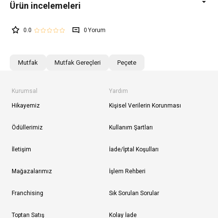
0.0
0
Mutfak
Mutfak Gereçleri
Peçete
Kurumsal
Yardım
Hikayemiz
Kişisel Verilerin Korunması
Ödüllerimiz
Kullanım Şartları
İletişim
İade/İptal Koşulları
Mağazalarımız
İşlem Rehberi
Franchising
Sık Sorulan Sorular
Toptan Satış
Kolay İade