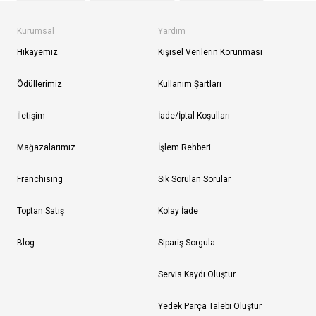
Kurumsal
Yardım
Hikayemiz
Kişisel Verilerin Korunması
Ödüllerimiz
Kullanım Şartları
İletişim
İade/İptal Koşulları
Mağazalarımız
İşlem Rehberi
Franchising
Sık Sorulan Sorular
Toptan Satış
Kolay İade
Blog
Sipariş Sorgula
Servis Kaydı Oluştur
Yedek Parça Talebi Oluştur