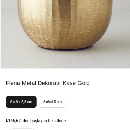
Flena Metal Dekoratif Kase Gold
8 x 8 x 5,5 cm
6x6x4,5 cm
₺166,67
`den başlayan taksitlerle