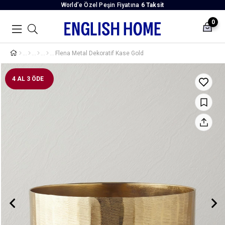
World’e Özel Peşin Fiyatına
6 Taksit
0
Flena Metal Dekoratif Kase Gold
4 AL 3 ÖDE