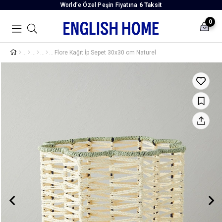
World’e Özel Peşin Fiyatına
6 Taksit
0
Flore Kağıt İp Sepet 30x30 cm Naturel