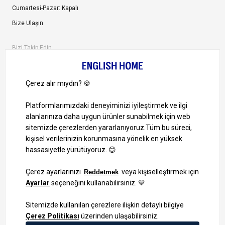
Cumartesi-Pazar: Kapalı
Bize Ulaşın
Bizi Takip Edin
Ayrıcalıklardan yararlanmak için uygulamamızı indirin.
1000 TL ve Üzeri Alışverişlerinizde Kargo Bedava!
Bilgi Toplum Hizmetleri
KVKK Veri İşleme Politikamız
Site Haritası