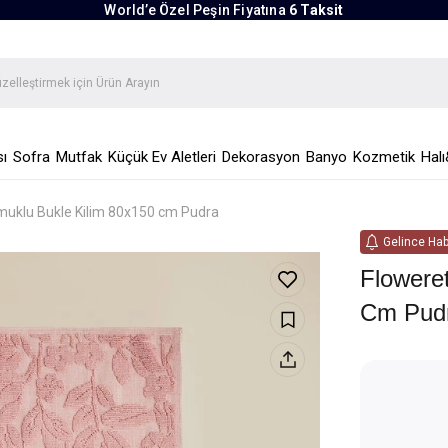
World’e Özel Peşin Fiyatına
6 Taksit
ı
Sofra
Mutfak
Küçük Ev Aletleri
Dekorasyon
Banyo
Kozmetik
Halı
muklu Bukle Kilim 80x150 cm Pudra
Gelince Hab
Flowere
Cm Pud