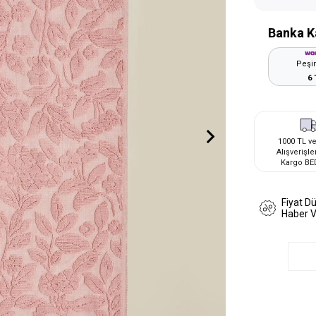
Banka K
Peşin
6 
1000 TL ve
Alışverişle
Kargo BE
Fiyat D
Haber 