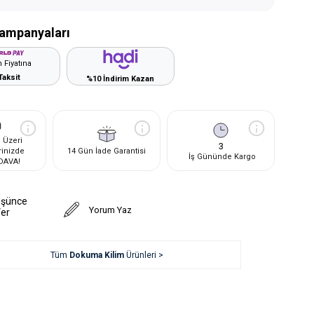
ampanyaları
 Fiyatına
Taksit
%10 İndirim Kazan
 Üzeri
3
rinizde
14 Gün İade Garantisi
İş Gününde Kargo
DAVA!
üşünce
Yorum Yaz
Ver
Tüm
Dokuma Kilim
Ürünleri >