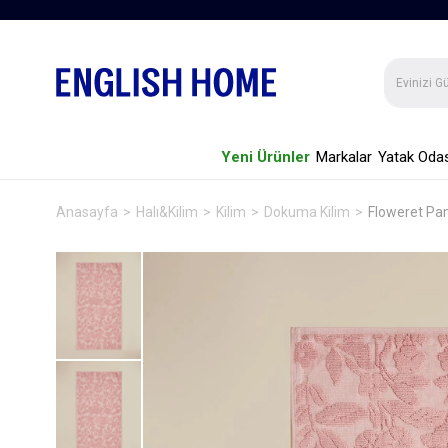
Yeni Ürünler
Markalar
Yatak Odas
Anasayfa
Halı&Kilim
Kilim
Dokuma Kilim
Floweret Pa