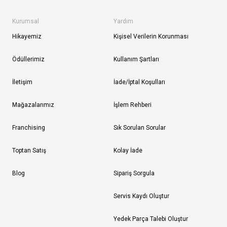
Kurumsal
Yardım
Hikayemiz
Kişisel Verilerin Korunması
Ödüllerimiz
Kullanım Şartları
İletişim
İade/İptal Koşulları
Mağazalarımız
İşlem Rehberi
Franchising
Sık Sorulan Sorular
Toptan Satış
Kolay İade
Blog
Sipariş Sorgula
Servis Kaydı Oluştur
Yedek Parça Talebi Oluştur