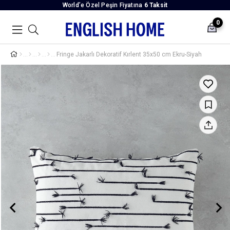
World’e Özel Peşin Fiyatına
6 Taksit
0
Fringe Jakarlı Dekoratif Kırlent 35x50 cm Ekru-Siyah