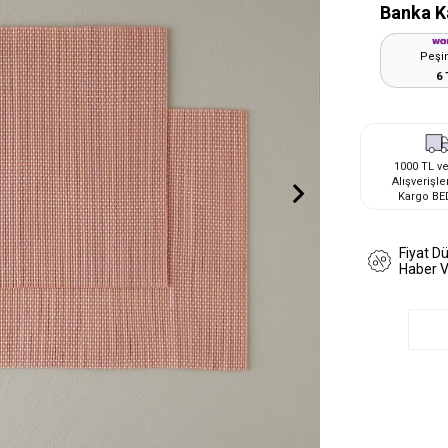
Banka K
Peşin
6 
1000 TL ve
Alışverişle
Kargo BE
Fiyat D
Haber 