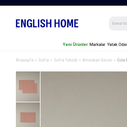
Yeni Ürünler
Markalar
Yatak Odas
Anasayfa
Sofra
Sofra Tekstili
Amerikan Servis
Gola 