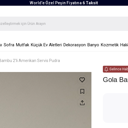
World’e Özel Peşin Fiyatına
6 Taksit
ı
Sofra
Mutfak
Küçük Ev Aletleri
Dekorasyon
Banyo
Kozmetik
Halı
Bambu 2'li Amerikan Servis Pudra
Gelince Hab
Gola Ba